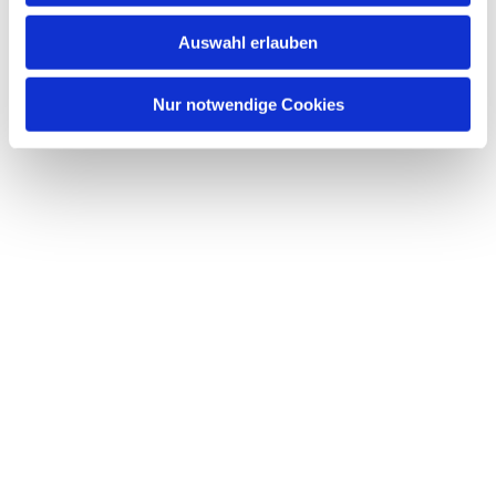
w
Auswahl erlauben
a
h
l
Nur notwendige Cookies