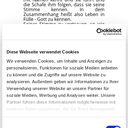
die Schafe ihm folgen, dass sie seine
Stimme kennen. In dem
Zusammenhang heißt also Leben in
Fülle - Gott zu kennen.
Seiner Stimme zu vertrauen, so wie
die Schafe dem guten Hirten. Auch
wenn ich als „Großstadtpflanze“
bisher wenige Berührun-gen mit
Schafen hatte, gefällt mir das Bild,
weil es beinhaltet, dass es dort
Diese Webseite verwendet Cookies
jemanden gibt, der/die sich
kümmert. Jemand, der/die da ist,
Wir verwenden Cookies, um Inhalte und Anzeigen zu
mitgeht und sogar vorangeht und
leitet.
personalisieren, Funktionen für soziale Medien anbieten
Bei dem von Jesus versprochenen
zu können und die Zugriffe auf unsere Website zu
Leben in Fülle ist also kein Leben im
analysieren. Außerdem geben wir Informationen zu Ihrer
materiellen Überfluss gemeint,
sondern es geht um das Verbunden-
Verwendung unserer Website an unsere Partner für
Sein mit Gott.
soziale Medien, Werbung und Analysen weiter. Unsere
Viele Menschen lieben den Psalm 23,
in dem der Beter Gott als guten
Partner führen diese Informationen möglicherweise mit
Hirten vergleicht, der durch
weiteren Daten zusammen, die Sie ihnen bereitgestellt
Dürrezeiten zu saftigen Wiesen führt
haben oder die sie im Rahmen Ihrer Nutzung der Dienste
und durch das Dunkel ins Licht.
gesammelt haben.
E
Und so dürfen wir uns immer wieder