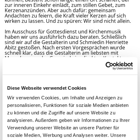
zur inneren Einkehr einlädt, zum stillen Gebet, zum
Kerzenanzünden. Aber auch dafür: gemeinsam
Andachten zu feiern, die Kraft vieler Kerzen auf sich
wirken zu lassen. Und zu spüren: Wir sind nicht allein.
Im Ausschuss für Gottesdienst und Kirchenmusik
haben wir uns ausführlich dazu beraten. Schließlich
sind wir auf die Gestalterin und Schmiedin Henriette
Abitz gestoßen. Nach ersten Vorgesprächen wurde
schnell klar, dass die Gestalterin am liebsten mit
Menschen aus der Gemeinde im direkten Kontakt
einen Entwurf für den geplanten Leuchter erarbeiten
würde.
Also wurde ein kleiner Kreis von Menschen
unterschiedlichen Alters und verschiedener
Diese Webseite verwendet Cookies
Interessen gebildet, die sich für das Projekt eines
neuen Gebetsleuchters begeistern und an seiner
Wir verwenden Cookies, um Inhalte und Anzeigen zu
Gestaltung mitwirken. Was folgte, war ein
spannender Prozess, in dem unser persönliches
personalisieren, Funktionen für soziale Medien anbieten
Verständnis von Andacht und Gebet im
zu können und die Zugriffe auf unsere Website zu
Mittelpunkt stand, in dem wir auch die
analysieren. Außerdem geben wir Informationen zu Ihrer
Handhabung eines zukünftigen Leuchters und die
Begehung eines Ge-betsortes gemeinsam im
Verwendung unserer Website an unsere Partner für
Kirchenraum erprobt haben. Von da aus hat
soziale Medien, Werbung und Analysen weiter. Unsere
Henriette dann erste Ideen entwickelt und diese