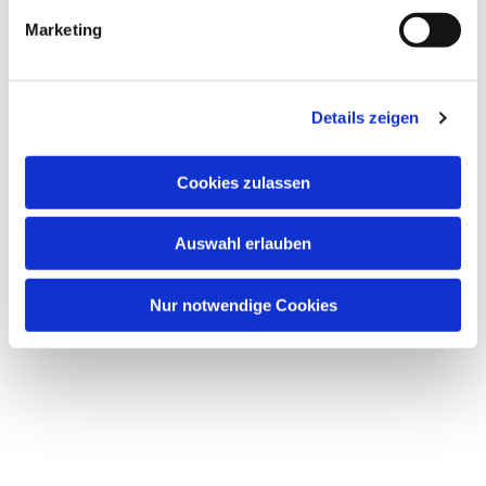
g
Dies könnte Sie auch interessieren
Marketing
u
n
g
Details zeigen
s
a
u
Cookies zulassen
s
w
Auswahl erlauben
a
h
l
Nur notwendige Cookies