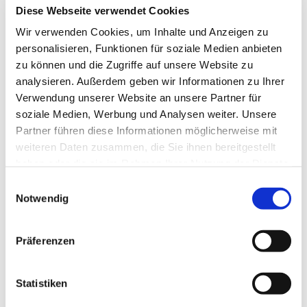
Diese Webseite verwendet Cookies
Wir verwenden Cookies, um Inhalte und Anzeigen zu
personalisieren, Funktionen für soziale Medien anbieten
zu können und die Zugriffe auf unsere Website zu
analysieren. Außerdem geben wir Informationen zu Ihrer
Verwendung unserer Website an unsere Partner für
soziale Medien, Werbung und Analysen weiter. Unsere
Partner führen diese Informationen möglicherweise mit
weiteren Daten zusammen, die Sie ihnen bereitgestellt
haben oder die sie im Rahmen Ihrer Nutzung der Dienste
gesammelt haben.
E
Notwendig
i
n
w
Präferenzen
i
l
l
Statistiken
i