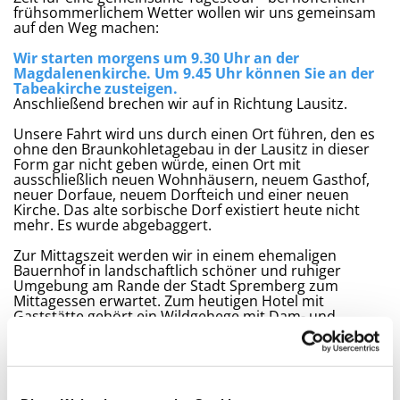
frühsommerlichem Wetter wollen wir uns gemeinsam
auf den Weg machen:
Wir starten morgens um 9.30 Uhr an der
Magdalenenkirche. Um 9.45 Uhr können Sie an der
Tabeakirche zusteigen.
Anschließend brechen wir auf in Richtung Lausitz.
Unsere Fahrt wird uns durch einen Ort führen, den es
ohne den Braunkohletagebau in der Lausitz in dieser
Form gar nicht geben würde, einen Ort mit
ausschließlich neuen Wohnhäusern, neuem Gasthof,
neuer Dorfaue, neuem Dorfteich und einer neuen
Kirche. Das alte sorbische Dorf existiert heute nicht
mehr. Es wurde abgebaggert.
Zur Mittagszeit werden wir in einem ehemaligen
Bauernhof in landschaftlich schöner und ruhiger
Umgebung am Rande der Stadt Spremberg zum
Mittagessen erwartet. Zum heutigen Hotel mit
Gaststätte gehört ein Wildgehege mit Dam- und
Muffelwild. Jede Woche wird in der Gaststätte ein
anderer, frischer Wildbraten angeboten. Es gibt aber
auch eine vegetarische Alternative.
Nach dem Essen wollen wir das Zentrum der Stadt